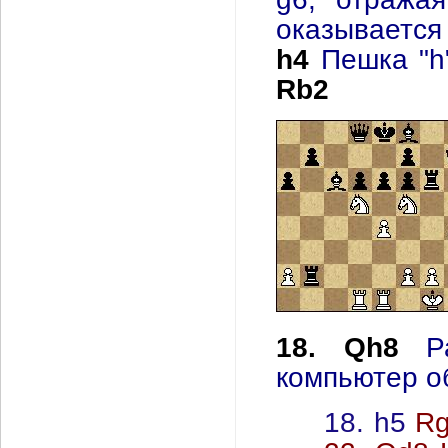
оказывается
h4
Пешка "h
Rb2
18. Qh8
Р
компьютер о
18. h5
Rg