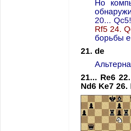
Но комп
обнаружи
20... Qc5
Rf5 24. 
борьбы е
21. de
Альтерна
21... Re6 22
Nd6 Ke7 26.