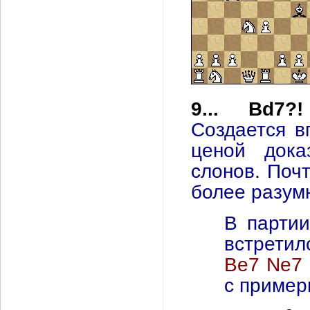
9... Bd7
Создается в
ценой дока
слонов. Поч
более разум
В партии
встрети
Be7 Ne7 
с пример