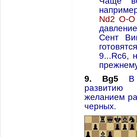
Чаще вс
например
Nd2 O-O
давление
Сент Ви
готовят
9...Rс6,
прежнему
9. Bg5
В
развитию 
желанием ра
черных.