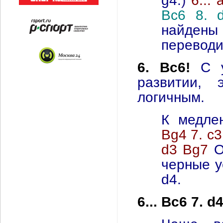
Bc6 8. 
найдены
переводи
6. Bc6!
С 
развитии, 
логичным.
К медле
Bg4 7. c3
d3 Bg7
О
черные у
d4.
6... Bc6 7. d