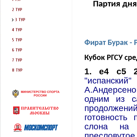
Партия дня
2 ТУР
3 ТУР
4 ТУР
5 ТУР
Фират Бурак -
6 ТУР
Кубок РГСУ сре
7 ТУР
1. e4 c5 
8 ТУР
"испанский
А.Андерсено
одним из с
продолжен
готовность 
слона на 
пресловутое 