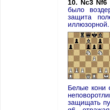
10. Nc3 Nf6 
было воздер
защита пол
иллюзорной.
Белые кони 
неповоротли
защищать пу
g6, отража