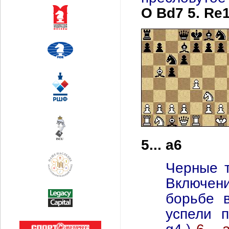
O Bd7 5. Re
5... a6
Черные т
Включен
борьбе 
успели 
g4.
)
6...