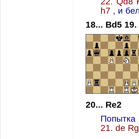
22. Qd8 
h7
, и б
18... Bd5 19.
20... Re2
Попытка
21. de R